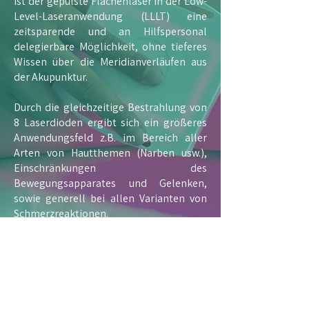
ist der gepulste Flächenlaser in der Low-
Level-Laseranwendung (LLLT) eine
zeitsparende und an Hilfspersonal
delegierbare Möglichkeit, ohne tieferes
Wissen über die Meridianverläufen aus
der Akupunktur.
Durch die gleichzeitige Bestrahlung von
8 Laserdioden ergibt sich ein größeres
Anwendungsfeld z.B. im Bereich aller
Arten von Hautthemen (Narben usw.),
Einschränkungen des
Bewegungsapparates und Gelenken,
sowie generell bei allen Varianten von
Schmerzreaktionen.
Das Steuergerät erzeugt spezielle
niederfrequente Impulse, die einzelnen
Anwendungsgebieten (15 Programme)
zugeordnet sind. Durch den
systemischen Organbezug kann auch